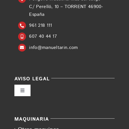
C/ Perelló, 10 – TORRENT 46900-
España
961 218 111
607 40 44 17
info@manueltarin.com
AVISO LEGAL
Toggle
Navigation
Política de privacidad
MAQUINARIA
Condiciones de uso