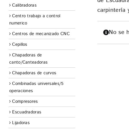
de Escuadra
TIENDA
Calibradoras
carpintería 
Centro trabajo a control
CONTACTO
numerico
No se h
Centros de mecanizado CNC
Cepillos
Chapadoras de
canto/Canteadoras
Chapadoras de curvos
Combinadas universales/5
operaciones
Compresores
Escuadradoras
Lijadoras