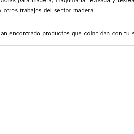
doras para madera, maquinaría revisada y testea
y otros trabajos del sector madera.
an encontrado productos que coincidan con tu s