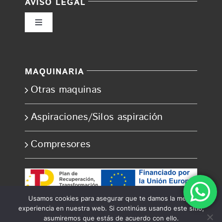
AVISO LEGAL
Toggle
Navigation
Política de privacidad
MAQUINARIA
Condiciones de uso
Otras maquinas
Ley de cookies
Aspiraciones/Silos aspiración
Compresores
Accesibilidad
Ayuda accesibilidad
Usamos cookies para asegurar que te damos la mejor
experiencia en nuestra web. Si continúas usando este sitio,
Mapa del sitio
asumiremos que estás de acuerdo con ello.