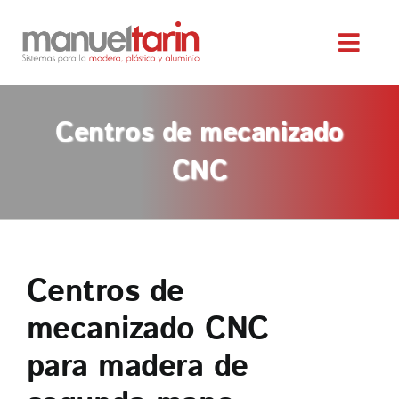
Saltar
al
Toggl
contenido
Navig
INICIO
Centros de mecanizado
NOSOTROS
CNC
SERVICIOS
MAQUINARIA OCASIÓN
Centros de
mecanizado CNC
SERVICIO TÉCNICO
para madera de
TIENDA