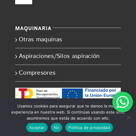
Toggle
Navigation
Política de privacidad
MAQUINARIA
Condiciones de uso
Otras maquinas
Ley de cookies
Aspiraciones/Silos aspiración
Compresores
Accesibilidad
Ayuda accesibilidad
Usamos cookies para asegurar que te damos la mejor
experiencia en nuestra web. Si continúas usando este sitio,
Mapa del sitio
asumiremos que estás de acuerdo con ello.
Aceptar
No
Política de privacidad