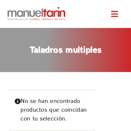
Saltar
al
Toggl
contenido
Navig
INICIO
Taladros multiples
NOSOTROS
SERVICIOS
MAQUINARIA OCASIÓN
No se han encontrado
productos que coincidan
SERVICIO TÉCNICO
con tu selección.
TIENDA