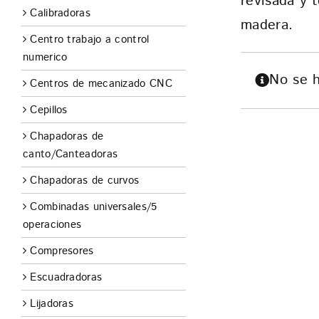
revisada y 
TIENDA
Calibradoras
madera.
Centro trabajo a control
CONTACTO
numerico
No se h
Centros de mecanizado CNC
Cepillos
Chapadoras de
canto/Canteadoras
Chapadoras de curvos
Combinadas universales/5
operaciones
Compresores
Escuadradoras
Lijadoras