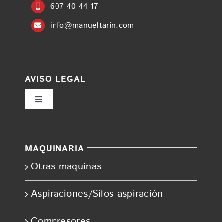
607 40 44 17
info@manueltarin.com
AVISO LEGAL
Toggle
Navigation
Política de privacidad
MAQUINARIA
Condiciones de uso
Otras maquinas
Ley de cookies
Aspiraciones/Silos aspiración
Compresores