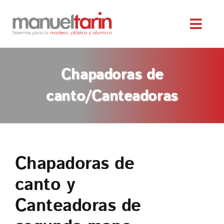
Saltar
al
Toggl
contenido
Navig
INICIO
Chapadoras de
NOSOTROS
canto/Canteadoras
SERVICIOS
MAQUINARIA OCASIÓN
Chapadoras de
canto y
SERVICIO TÉCNICO
Canteadoras de
TIENDA