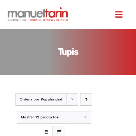
Saltar
al
Toggl
contenido
Navig
INICIO
Tupis
NOSOTROS
SERVICIOS
MAQUINARIA OCASIÓN
Ordena por
Popularidad
SERVICIO TÉCNICO
Mostrar
12 productos
TIENDA