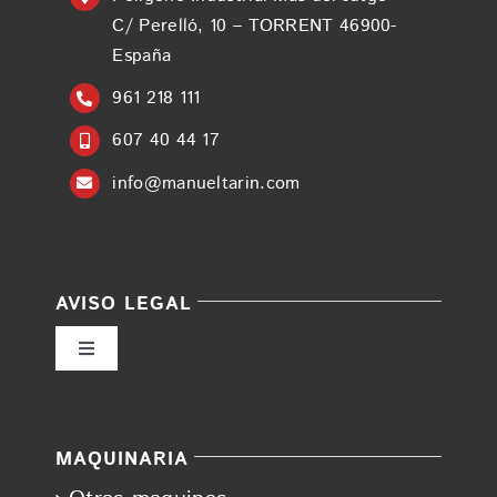
C/ Perelló, 10 – TORRENT 46900-
España
961 218 111
607 40 44 17
info@manueltarin.com
AVISO LEGAL
Toggle
Navigation
Política de privacidad
MAQUINARIA
Condiciones de uso