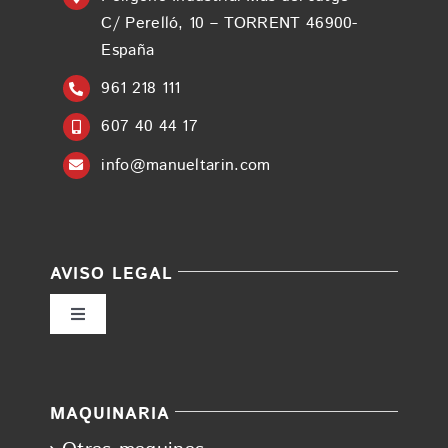
C/ Perelló, 10 – TORRENT 46900-
España
961 218 111
607 40 44 17
info@manueltarin.com
AVISO LEGAL
Toggle
Navigation
Política de privacidad
MAQUINARIA
Condiciones de uso