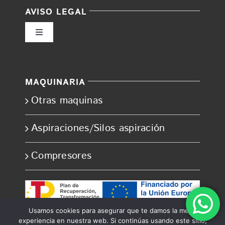
AVISO LEGAL
Toggle
Navigation
Política de privacidad
MAQUINARIA
Condiciones de uso
Otras maquinas
Ley de cookies
Aspiraciones/Silos aspiración
Compresores
Accesibilidad
Ayuda accesibilidad
Usamos cookies para asegurar que te damos la mejor
experiencia en nuestra web. Si continúas usando este sitio,
Mapa del sitio