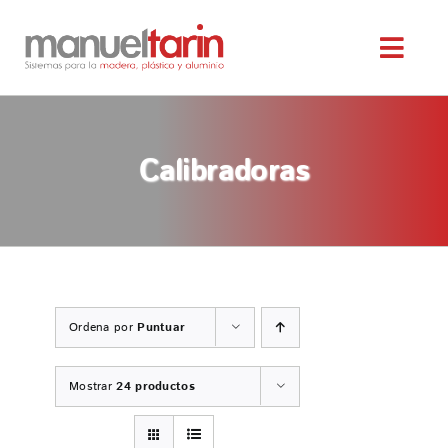
Saltar
al
Toggl
contenido
Navig
INICIO
Calibradoras
NOSOTROS
SERVICIOS
MAQUINARIA OCASIÓN
Ordena por
Puntuar
SERVICIO TÉCNICO
Mostrar
24 productos
TIENDA