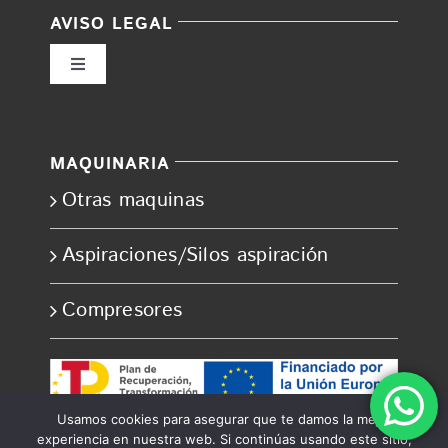
AVISO LEGAL
Toggle
Navigation
Política de privacidad
MAQUINARIA
Condiciones de uso
Otras maquinas
Ley de cookies
Aspiraciones/Silos aspiración
Compresores
Accesibilidad
Ayuda accesibilidad
Usamos cookies para asegurar que te damos la mejor
experiencia en nuestra web. Si continúas usando este sitio,
Mapa del sitio