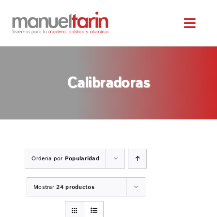
Saltar
al
Toggl
contenido
Navig
INICIO
Calibradoras
NOSOTROS
SERVICIOS
MAQUINARIA OCASIÓN
Ordena por
Popularidad
SERVICIO TÉCNICO
Mostrar
24 productos
TIENDA