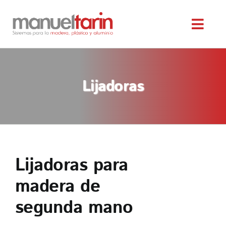
Saltar
al
Toggl
contenido
Navig
INICIO
Lijadoras
NOSOTROS
SERVICIOS
MAQUINARIA OCASIÓN
Lijadoras para
madera de
SERVICIO TÉCNICO
segunda mano
TIENDA