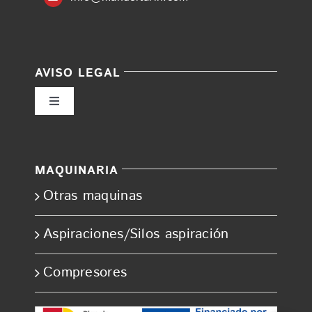
AVISO LEGAL
Toggle
Navigation
Política de privacidad
MAQUINARIA
Condiciones de uso
Otras maquinas
Ley de cookies
Aspiraciones/Silos aspiración
Compresores
Accesibilidad