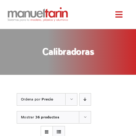
Saltar
al
Toggl
contenido
Navig
INICIO
Calibradoras
NOSOTROS
SERVICIOS
MAQUINARIA OCASIÓN
Ordena por
Precio
SERVICIO TÉCNICO
Mostrar
36 productos
TIENDA