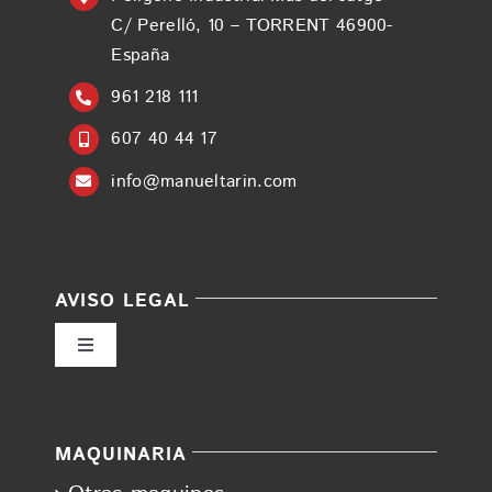
C/ Perelló, 10 – TORRENT 46900-
España
961 218 111
607 40 44 17
info@manueltarin.com
AVISO LEGAL
Toggle
Navigation
Política de privacidad
MAQUINARIA
Condiciones de uso