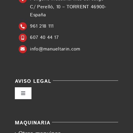
C/ Perelló, 10 – TORRENT 46900-
España
961 218 111
607 40 44 17
info@manueltarin.com
AVISO LEGAL
Toggle
Navigation
Política de privacidad
MAQUINARIA
Condiciones de uso