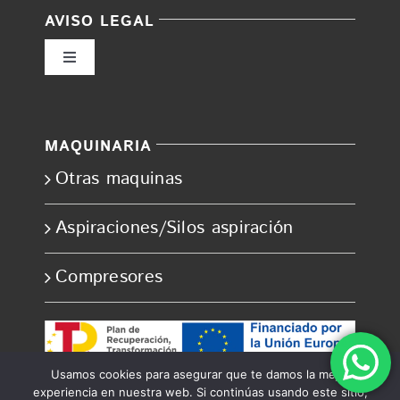
AVISO LEGAL
Toggle
Navigation
Política de privacidad
MAQUINARIA
Condiciones de uso
Otras maquinas
Ley de cookies
Aspiraciones/Silos aspiración
Compresores
Accesibilidad
Ayuda accesibilidad
Usamos cookies para asegurar que te damos la mejor
experiencia en nuestra web. Si continúas usando este sitio,
Mapa del sitio