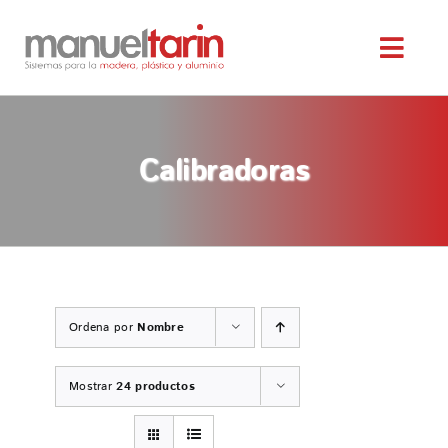
Saltar
al
Toggl
contenido
Navig
INICIO
Calibradoras
NOSOTROS
SERVICIOS
MAQUINARIA OCASIÓN
Ordena por
Nombre
SERVICIO TÉCNICO
Mostrar
24 productos
TIENDA