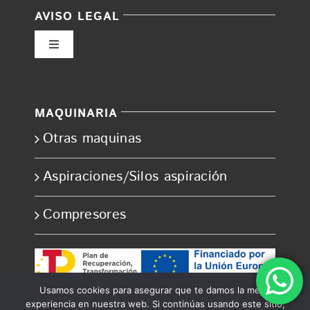
AVISO LEGAL
Toggle
Navigation
Política de privacidad
MAQUINARIA
Condiciones de uso
Otras maquinas
Ley de cookies
Aspiraciones/Silos aspiración
Compresores
Accesibilidad
Ayuda accesibilidad
Usamos cookies para asegurar que te damos la mejor
experiencia en nuestra web. Si continúas usando este sitio,
Mapa del sitio