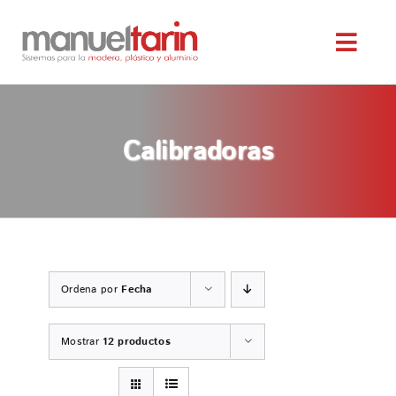
Saltar
al
Toggl
contenido
Navig
INICIO
Calibradoras
NOSOTROS
SERVICIOS
MAQUINARIA OCASIÓN
Ordena por
Fecha
SERVICIO TÉCNICO
Mostrar
12 productos
TIENDA